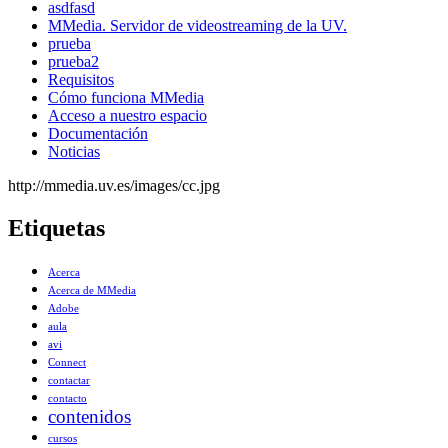
asdfasd
MMedia. Servidor de videostreaming de la UV.
prueba
prueba2
Requisitos
Cómo funciona MMedia
Acceso a nuestro espacio
Documentación
Noticias
http://mmedia.uv.es/images/cc.jpg
Etiquetas
Acerca
Acerca de MMedia
Adobe
aula
avi
Connect
contactar
contacto
contenidos
cursos