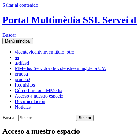
Saltar al contenido
Portal Multimèdia SSI. Servei d
Buscar
Menú principal
vicente
vicent
vinvent
título_otro
aa
asdfasd
MMedia. Servidor de videostreaming de la UV.
prueba
prueba2
Requisitos
Cómo funciona MMedia
Acceso a nuestro espacio
Documentación
Noticias
Buscar:
Acceso a nuestro espacio