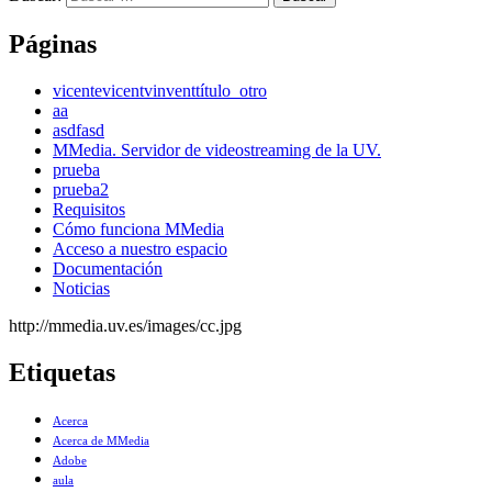
Páginas
vicente
vicent
vinvent
título_otro
aa
asdfasd
MMedia. Servidor de videostreaming de la UV.
prueba
prueba2
Requisitos
Cómo funciona MMedia
Acceso a nuestro espacio
Documentación
Noticias
http://mmedia.uv.es/images/cc.jpg
Etiquetas
Acerca
Acerca de MMedia
Adobe
aula