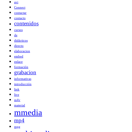
avi
Connect
contactar
contacto
contenidos
cursos
de
didácticos
directo
elaboracion
embed
enlace
formación
grabacion
informativas
introducción
link
live
m4v
material
mmedia
mp4
mpg