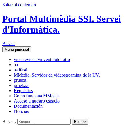
Saltar al contenido
Portal Multimèdia SSI. Servei
d'Informàtica.
Buscar
Menú principal
vicente
vicent
vinvent
título_otro
aa
asdfasd
MMedia. Servidor de videostreaming de la UV.
prueba
prueba2
Requisitos
Cómo funciona MMedia
Acceso a nuestro espacio
Documentación
Noticias
Buscar: