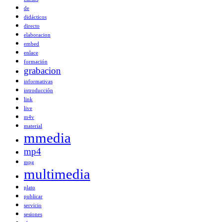
de
didácticos
directo
elaboracion
embed
enlace
formación
grabacion
informativas
introducción
link
live
m4v
material
mmedia
mp4
mpg
multimedia
plato
publicar
servicio
sesiones