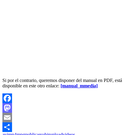
Si por el contrario, queremos disponer del manual en PDF, está
disponible en este otro enlace:
[manual_mmedia]
Facebook
Mastodon
Email
avi
mp4
mpg
publicar
subir
upload
videos