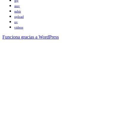
sfp
siuv
subir
upload
uv
videos
Funciona gracias a WordPress