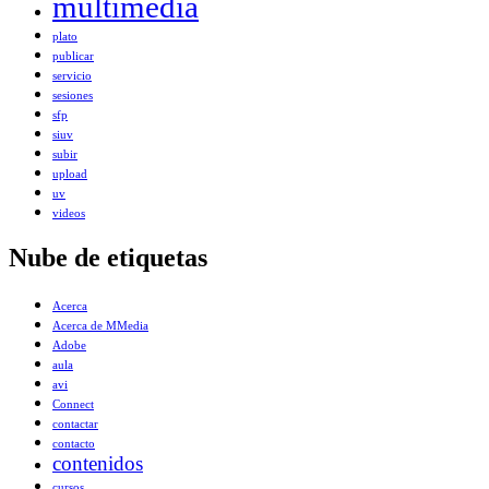
multimedia
plato
publicar
servicio
sesiones
sfp
siuv
subir
upload
uv
videos
Nube de etiquetas
Acerca
Acerca de MMedia
Adobe
aula
avi
Connect
contactar
contacto
contenidos
cursos