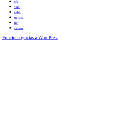
sfp
siuv
subir
upload
uv
videos
Funciona gracias a WordPress