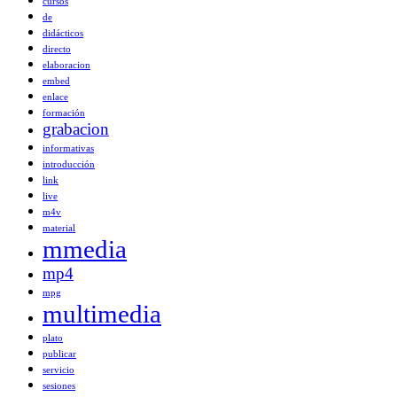
cursos
de
didácticos
directo
elaboracion
embed
enlace
formación
grabacion
informativas
introducción
link
live
m4v
material
mmedia
mp4
mpg
multimedia
plato
publicar
servicio
sesiones