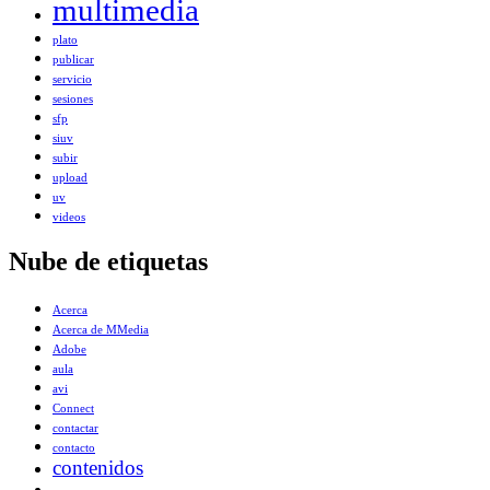
multimedia
plato
publicar
servicio
sesiones
sfp
siuv
subir
upload
uv
videos
Nube de etiquetas
Acerca
Acerca de MMedia
Adobe
aula
avi
Connect
contactar
contacto
contenidos