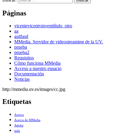
Páginas
vicente
vicent
vinvent
título_otro
aa
asdfasd
MMedia. Servidor de videostreaming de la UV.
prueba
prueba2
Requisitos
Cómo funciona MMedia
Acceso a nuestro espacio
Documentación
Noticias
http://mmedia.uv.es/images/cc.jpg
Etiquetas
Acerca
Acerca de MMedia
Adobe
aula