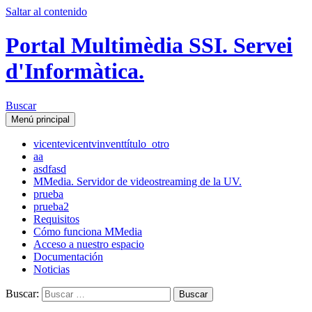
Saltar al contenido
Portal Multimèdia SSI. Servei
d'Informàtica.
Buscar
Menú principal
vicente
vicent
vinvent
título_otro
aa
asdfasd
MMedia. Servidor de videostreaming de la UV.
prueba
prueba2
Requisitos
Cómo funciona MMedia
Acceso a nuestro espacio
Documentación
Noticias
Buscar: