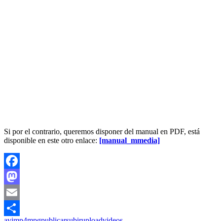
Si por el contrario, queremos disponer del manual en PDF, está
disponible en este otro enlace:
[manual_mmedia]
Facebook
Mastodon
Email
avi
mp4
mpg
publicar
subir
upload
videos