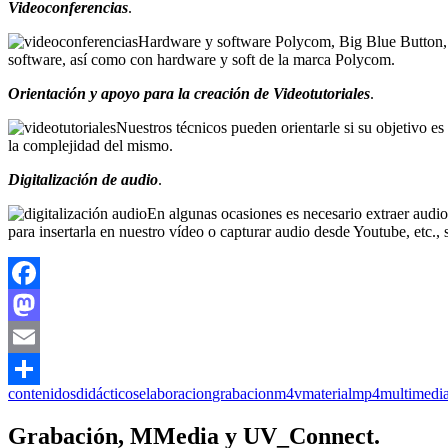
Videoconferencias
.
Hardware y software Polycom, Big Blue Button, S
software, así como con hardware y soft de la marca Polycom.
Orientación y apoyo para la creación de Videotutoriales
.
Nuestros técnicos pueden orientarle si su objetivo es
la complejidad del mismo.
Digitalización de audio
.
En algunas ocasiones es necesario extraer audio
para insertarla en nuestro vídeo o capturar audio desde Youtube, etc.
Facebook
Mastodon
Email
contenidos
didácticos
elaboracion
grabacion
m4v
material
mp4
multimedi
Compartir
Grabación, MMedia y UV_Connect.