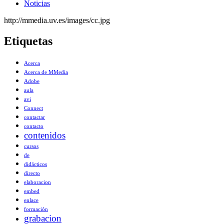
Noticias
http://mmedia.uv.es/images/cc.jpg
Etiquetas
Acerca
Acerca de MMedia
Adobe
aula
avi
Connect
contactar
contacto
contenidos
cursos
de
didácticos
directo
elaboracion
embed
enlace
formación
grabacion