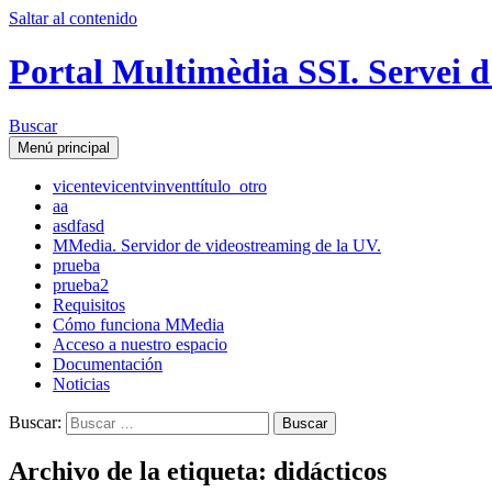
Saltar al contenido
Portal Multimèdia SSI. Servei d
Buscar
Menú principal
vicente
vicent
vinvent
título_otro
aa
asdfasd
MMedia. Servidor de videostreaming de la UV.
prueba
prueba2
Requisitos
Cómo funciona MMedia
Acceso a nuestro espacio
Documentación
Noticias
Buscar:
Archivo de la etiqueta: didácticos