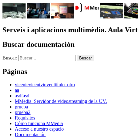
Serveis i aplicacions multimèdia. Aula Virt
Buscar documentación
Buscar:
Páginas
vicente
vicent
vinvent
título_otro
aa
asdfasd
MMedia. Servidor de videostreaming de la UV.
prueba
prueba2
Requisitos
Cómo funciona MMedia
Acceso a nuestro espacio
Documentación