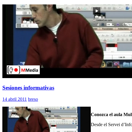
Sesiones informativas
14 abril 2011
breso
Conozca el aula Mult
Desde el Servei d’Info