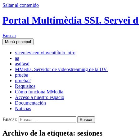
Saltar al contenido
Portal Multimèdia SSI. Servei d
Buscar
Menú principal
vicente
vicent
vinvent
título_otro
aa
asdfasd
MMedia. Servidor de videostreaming de la UV.
prueba
prueba2
Requisitos
Cómo funciona MMedia
Acceso a nuestro espacio
Documentación
Noticias
Buscar:
Archivo de la etiqueta: sesiones