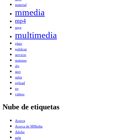
material
mmedia
mp4
mpg
multimedia
plato
publicar
servicio
sesiones
sfp
siuv
subir
upload
uv
videos
Nube de etiquetas
Acerca
Acerca de MMedia
Adobe
aula