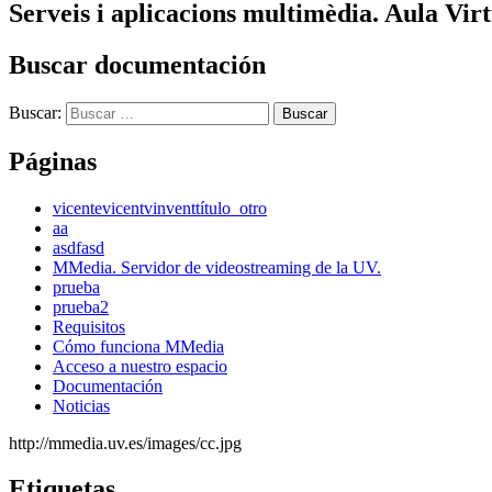
Serveis i aplicacions multimèdia. Aula Virt
Buscar documentación
Buscar:
Páginas
vicente
vicent
vinvent
título_otro
aa
asdfasd
MMedia. Servidor de videostreaming de la UV.
prueba
prueba2
Requisitos
Cómo funciona MMedia
Acceso a nuestro espacio
Documentación
Noticias
http://mmedia.uv.es/images/cc.jpg
Etiquetas