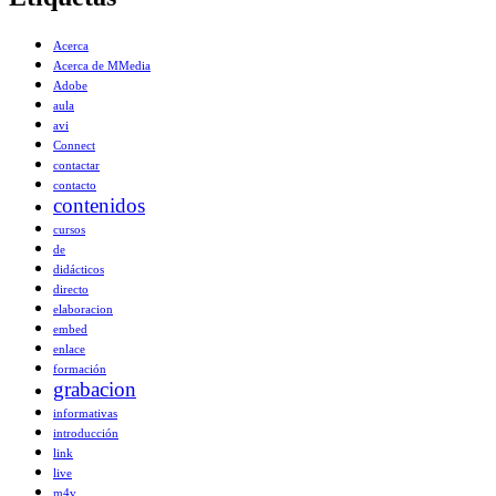
Acerca
Acerca de MMedia
Adobe
aula
avi
Connect
contactar
contacto
contenidos
cursos
de
didácticos
directo
elaboracion
embed
enlace
formación
grabacion
informativas
introducción
link
live
m4v