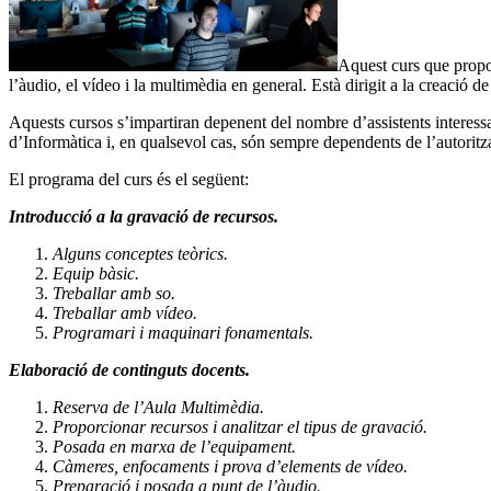
Aquest curs que propos
l’àudio, el vídeo i la multimèdia en general. Està dirigit a la creació d
Aquests cursos s’impartiran depenent del nombre d’assistents interess
d’Informàtica i, en qualsevol cas, són sempre dependents de l’autorit
El programa del curs és el següent:
Introducció a la gravació de recursos.
Alguns conceptes teòrics.
Equip bàsic.
Treballar amb so.
Treballar amb vídeo.
Programari i maquinari fonamentals.
Elaboració de continguts docents.
Reserva de l’Aula Multimèdia.
Proporcionar recursos i analitzar el tipus de gravació.
Posada en marxa de l’equipament.
Càmeres, enfocaments i prova d’elements de vídeo.
Preparació i posada a punt de l’àudio.