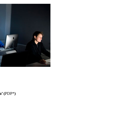
’ (
PDP*
)