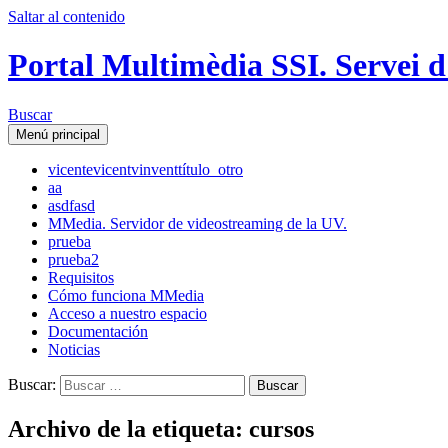
Saltar al contenido
Portal Multimèdia SSI. Servei d
Buscar
Menú principal
vicente
vicent
vinvent
título_otro
aa
asdfasd
MMedia. Servidor de videostreaming de la UV.
prueba
prueba2
Requisitos
Cómo funciona MMedia
Acceso a nuestro espacio
Documentación
Noticias
Buscar:
Archivo de la etiqueta: cursos