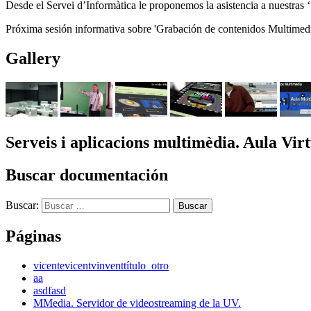
Desde el Servei d’Informàtica le proponemos la asistencia a nuestras ‘
Próxima sesión informativa sobre 'Grabación de contenidos Multimed
Gallery
Serveis i aplicacions multimèdia. Aula Virt
Buscar documentación
Buscar:
Páginas
vicente
vicent
vinvent
título_otro
aa
asdfasd
MMedia. Servidor de videostreaming de la UV.