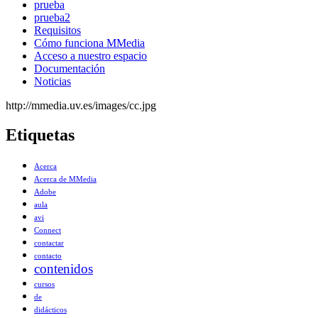
prueba
prueba2
Requisitos
Cómo funciona MMedia
Acceso a nuestro espacio
Documentación
Noticias
http://mmedia.uv.es/images/cc.jpg
Etiquetas
Acerca
Acerca de MMedia
Adobe
aula
avi
Connect
contactar
contacto
contenidos
cursos
de
didácticos