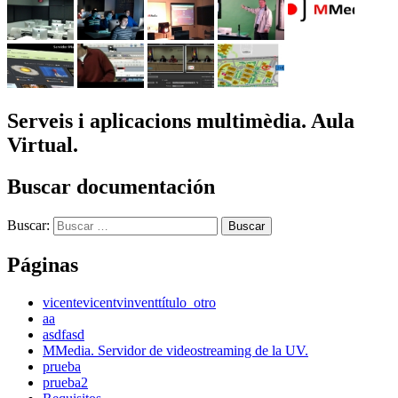
Serveis i aplicacions multimèdia. Aula
Virtual.
Buscar documentación
Buscar:
Páginas
vicente
vicent
vinvent
título_otro
aa
asdfasd
MMedia. Servidor de videostreaming de la UV.
prueba
prueba2