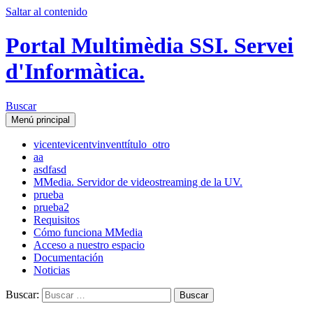
Saltar al contenido
Portal Multimèdia SSI. Servei
d'Informàtica.
Buscar
Menú principal
vicente
vicent
vinvent
título_otro
aa
asdfasd
MMedia. Servidor de videostreaming de la UV.
prueba
prueba2
Requisitos
Cómo funciona MMedia
Acceso a nuestro espacio
Documentación
Noticias
Buscar: