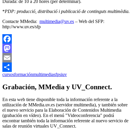
Durada: de 10 a 20 hores (per determinar).
*
PDP: producció, distribució i publicació de continguts multimèdia.
Contacte MMedia:
multimedia@uv.es
– Web del SFP:
http://www.uv.es/sfp
Facebook
Mastodon
Email
cursos
formación
multimedia
sfp
siuv
Compartir
Grabación, MMedia y UV_Connect.
En esta web tiene disponible toda la información referente a la
utilización de MMedia.uv.es (servidor multimedia), y también sobre
el nuevo servicio para la Elaboración de Contenidos Multimedia
(grabación en vídeo). En el menú "Videoconferencia" podrá
encontrar también toda la información referente al nuevo servicio de
salas de reunión virtuales UV_Connect.