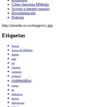
Requisitos
Cómo funciona MMedia
Acceso a nuestro espacio
Documentación
Noticias
http://mmedia.uv.es/images/cc.jpg
Etiquetas
Acerca
Acerca de MMedia
Adobe
aula
avi
Connect
contactar
contacto
contenidos
cursos
de
didácticos
directo
elaboracion