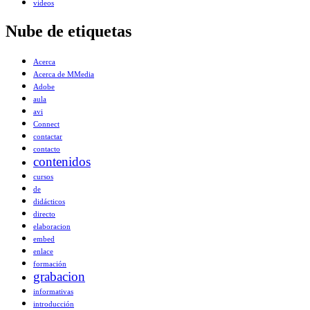
videos
Nube de etiquetas
Acerca
Acerca de MMedia
Adobe
aula
avi
Connect
contactar
contacto
contenidos
cursos
de
didácticos
directo
elaboracion
embed
enlace
formación
grabacion
informativas
introducción